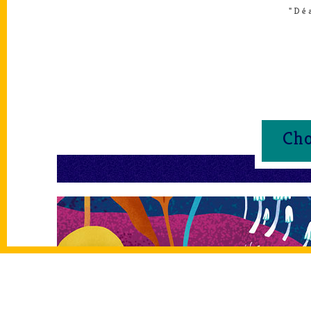
"Dé
Cho