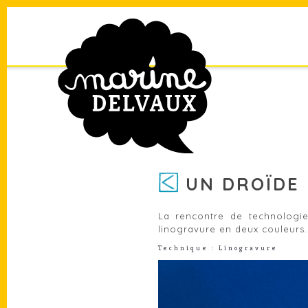
UN DROÏDE
La rencontre de technologie
linogravure en deux couleurs.
Technique : Linogravure